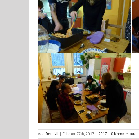
Von
Domizil
|
Februar 27th, 2017
|
2017
|
0 Kommentare