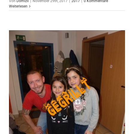
Von
Domizil
|
November 29th, 2017
|
2017
|
0 Kommentare
Weiterlesen