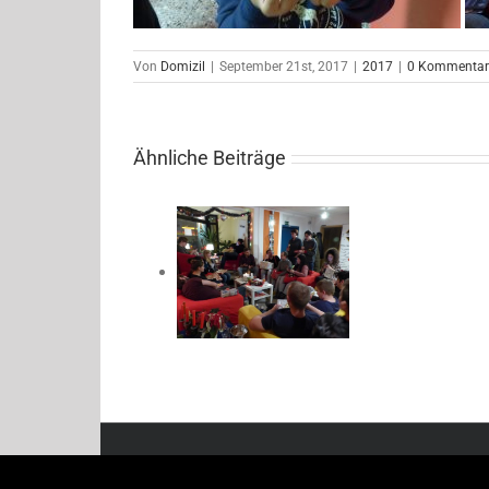
Von
Domizil
|
September 21st, 2017
|
2017
|
0 Kommentar
Ähnliche Beiträge