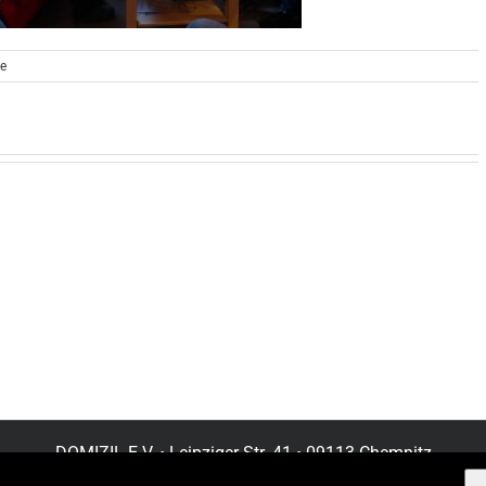
e
DOMIZIL E.V. • Leipziger Str. 41 • 09113 Chemnitz
Tel. 03 71/ 3 31 21 03 • Fax 03 71 / 3 37 87 53